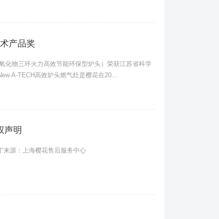
术产品奖
（低氮氧化物三环火力高效节能环保型炉头）荣获江苏省科学
 A-TECH高效炉头燃气灶是樱花在20...
版权声明
网注明“来源：上海樱花售后服务中心