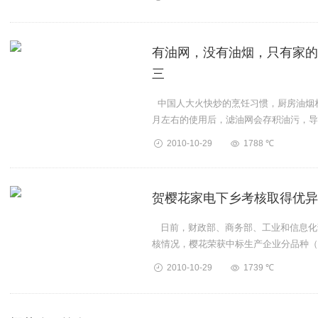
有油网，没有油烟，只有家的
三
中国人大火快炒的烹饪习惯，厨房油烟
月左右的使用后，滤油网会存积油污，导
消费者此时想到的是...
2010-10-29
1788 ℃
贺樱花家电下乡考核取得优异
日前，财政部、商务部、工业和信息化部
核情况，樱花荣获中标生产企业分品种（热水
2010-10-29
1739 ℃