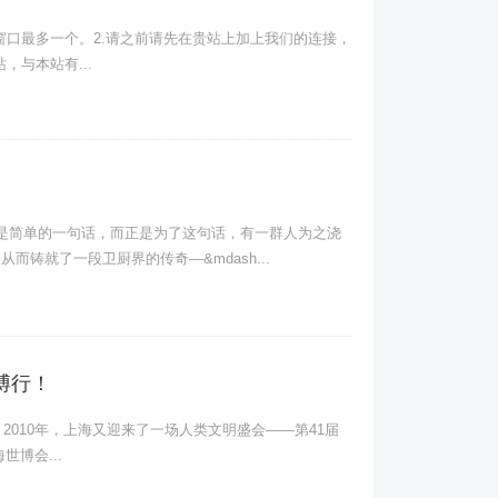
窗口最多一个。2.请之前请先在贵站上加上我们的连接，
与本站有...
只是简单的一句话，而正是为了这句话，有一群人为之浇
而铸就了一段卫厨界的传奇—&mdash...
博行！
，2010年，上海又迎来了一场人类文明盛会——第41届
世博会...