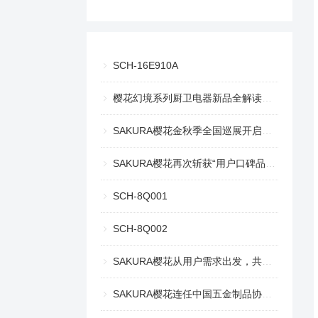
SCH-16E910A
樱花幻境系列厨卫电器新品全解读，幻境美厨重绘生活意趣
SAKURA樱花金秋季全国巡展开启，探索趣味生活之旅
SAKURA樱花再次斩获“用户口碑品牌奖” 和 “创新产品奖”
SCH-8Q001
SCH-8Q002
SAKURA樱花从用户需求出发，共探舒适自在的理想生活
SAKURA樱花连任中国五金制品协会燃气用具分会副理事长单位