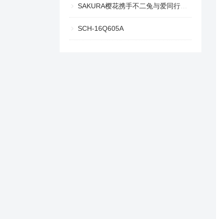
SAKURA樱花携手不二兔与爱同行，共启最「家」浪漫
SCH-16Q605A