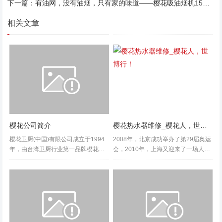
下一篇：
有油网，没有油烟，只有家的味道——樱花吸油烟机15年用户见证篇三
相关文章
樱花公司简介
樱花热水器维修_樱花人，世博行！
樱花卫厨(中国)有限公司成立于1994
2008年，北京成功举办了第29届奥运
年，由台湾卫厨行业第一品牌樱花企
会，2010年，上海又迎来了一场人类
业团主导投资。致力于生产“樱花” 整
文明盛会——第41届中国2010年上海
体厨房、吸油烟机、燃气热水器、电
世界博览会。 本次上海世博会...
热水器、燃气灶、水龙头、水槽、消
毒柜、...