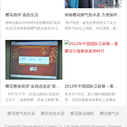
樱花相伴 温热生活
体验樱花燃气热水器 方便操作才是硬道理
很幸运能在2020年8月份樱花的“花试
用户信息：赵先生和老伴儿丁女士，
生活”活动里取得燃气热水器SCH-16
现年70岁以上高龄，均已退休，家住
Q306A产品试用资格，这是20年疫情
江苏省镇江市某老小区。 购买型
里最惊喜的好消息。 20年疫情期间一
号：樱花“Q智恒温”系列燃气热水器S
直没有上班，在...
EH-10E79&...
樱花整体厨房“金禧连连连”第一期金牌幸运客户产生
2012年中国国际卫厨展---看樱花引领整体厨房时代
9月7日下午，在昆山国信公证处的
本月23-26日，第17届中国国际厨
公证下，“金秋特惠，夺金三部曲”第一
房、卫浴设施展览会将在上海滩拉开
期抽金牌活动正式举办，产生了第一
帷幕。作为亚洲极具影响力的展会，
期20名幸运客户。中奖名单已在樱花
也是建设住宅领域内的第一大展，本
樱花燃气热水器
樱花电热水器
樱花吸油烟机
樱花燃气灶
公司官方网站上公...
次卫厨展汇集了来自20多个国家和地
区、超过4000多家海内外著名厂商...
Copyright Sakura kitchen (China) Co., Ltd.Some Rights Reserved. Powered