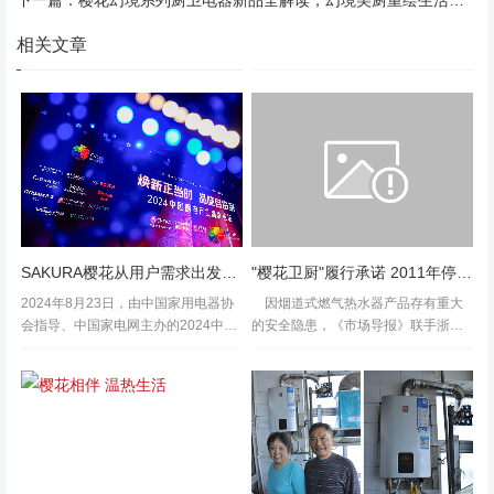
相关文章
SAKURA樱花从用户需求出发，共探舒适自在的理想生活
"樱花卫厨"履行承诺 2011年停产烟道热水器
2024年8月23日，由中国家用电器协
因烟道式燃气热水器产品存有重大
会指导、中国家电网主办的2024中国
的安全隐患，《市场导报》联手浙江
厨电行业高峰论坛在“青城”呼和浩特正
省燃气具行业协会共同呼吁尽快淘
式启幕。本次论坛集合行业代表、专
汰。日前，樱花卫厨(中国)股份有限公
家学者、知名设计师、热门UP主等欢
司向本报作出通报，该公司已履行此
聚一堂，以“焕新正当时·...
前的承诺，在新的一年(即2011年)
里...