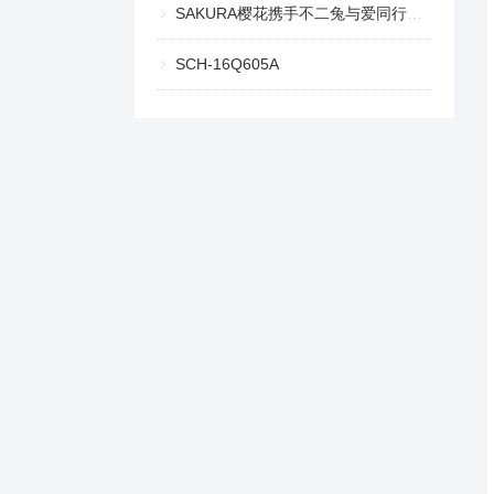
SAKURA樱花携手不二兔与爱同行，共启最「家」浪漫
SCH-16Q605A