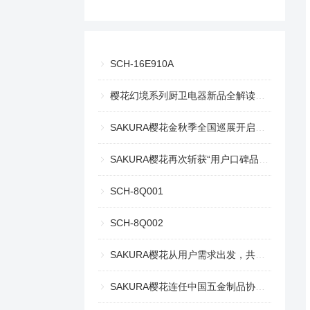
SCH-16E910A
樱花幻境系列厨卫电器新品全解读，幻境美厨重绘生活意趣
SAKURA樱花金秋季全国巡展开启，探索趣味生活之旅
SAKURA樱花再次斩获“用户口碑品牌奖” 和 “创新产品奖”
SCH-8Q001
SCH-8Q002
SAKURA樱花从用户需求出发，共探舒适自在的理想生活
SAKURA樱花连任中国五金制品协会燃气用具分会副理事长单位