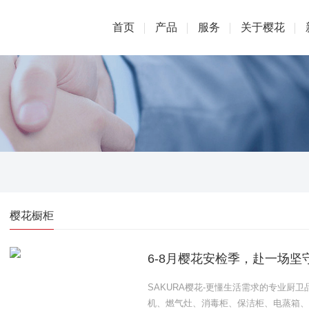
首页
产品
服务
关于樱花
樱花橱柜
6-8月樱花安检季，赴一场坚
SAKURA樱花-更懂生活需求的专业厨
机、燃气灶、消毒柜、保洁柜、电蒸箱、