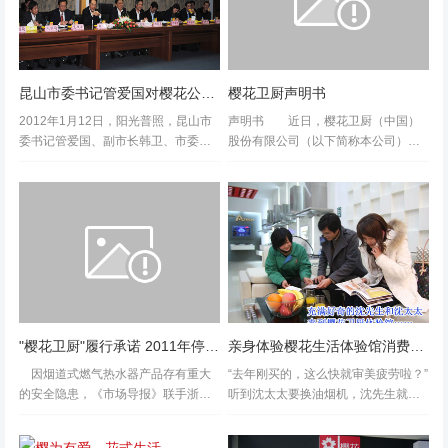
昆山市委书记管爱国对樱花公司春节慰问
樱花卫厨声明书
2012年1月12日，阳光普照，昆山市
声明书 近日，樱花卫厨（中国）
委书记管爱国、副市长韩卫、市委常
股份有限公司（以下简称本公司）不
委、开发区管委会副主任顾剑玉及市
断的接到消费者和工商行政执法机关
台办、市发改委等各市委办局领导等
的投诉或反映，市场上有仿冒、假冒
一行共18人来到樱花公司进行春节慰
本公司相关产品的情况出现，从而本
问。 上午10点多...
给公司的商标品牌和市场营销造成了
严重的影...
"樱花卫厨"履行承诺 2011年停产烟道热水器
亲身体验樱花生活体验馆消费新感受-
因烟道式燃气热水器产品存有重大
“去年刚买的，这么快就审美疲劳啦？”
的安全隐患，《市场导报》联手浙江
听到沈太太要换油烟机，沈先生就叫
省燃气具行业协会共同呼吁尽快淘
了。“敢情在厨房做饭的是我”，沈太太
汰。日前，樱花卫厨(中国)股份有限公
的音量比沈先生更高，“这机器滴油漏