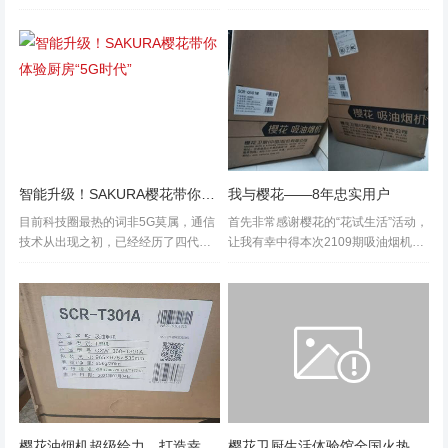
为了各品牌厂商的重点研发方向。其
行销精英们于3/9日在昆山齐聚一堂，
中，在使用中不可避免地会排放出NO
开始了行销大会师一天的旅程，学习
x(氮氧化物)和CO(一氧化碳)等有害气
总公司新一年的经营政策和开拓市场
体...
的策略方针及对新一年的展望。从
国...
智能升级！SAKURA樱花带你体验厨房“5G时代”
我与樱花——8年忠实用户
目前科技圈最热的词非5G莫属，通信
首先非常感谢樱花的“花试生活”活动，
技术从出现之初，已经经历了四代变
让我有幸中得本次2109期吸油烟机的
革，从1G时代的仅限通话到4G时代的
试用。真是瞌睡遇到枕头，正好现在
网络普及，网速也从最初的几Kb到了
做饭较之前频繁，而家里的油烟机排
4G时代的100Mbps，每一次变革都刷
烟功能不好导致厨房的油污加重，难
新着人们的生活，而厨卫电...
清理，想要换新，就收到了中奖信
息...
樱花油烟机超级给力，打造幸福小家靠它了
樱花卫厨生活体验馆全国火热招商中