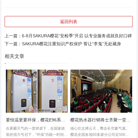
返回列表
上一篇：
6-8月SAKURA樱花“安检季”开启 以专业服务成就良好口碑
下一篇：
SAKURA樱花注重知识产权保护 誓让“李鬼”无处藏身
相关文章
要恒温更要环保，樱花E96系列燃热新品简评
樱花热水器行销将士齐聚一堂，欢送2011龙蟠2012
在雾霾天气的一度肆虐下，在国家政
雄心壮志搏云天，鹰击长空豪气展。
策的强力号召下，“环保”功能一时间成
樱花全国各地60多家分公司近500位