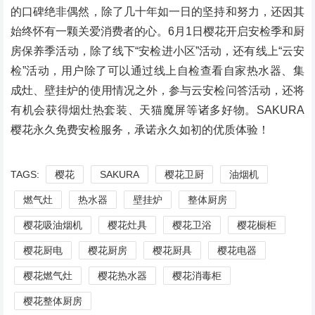
的口碑绝非偶然，除了几十年如一日的坚持和努力，还因其
始终怀有一颗关爱消费者的心。6月1日樱花开启安检季和厨
房保养季活动，除了线下“安检进小区”活动，还有线上“云安
检”活动，用户除了可以通过线上自检查看自家热水器、集
成灶、壁挂炉的使用情况之外，参与云安检问答活动，还将
有机会获得烟灶热套装、天猫魔屏等诸多好物。SAKURA
樱花永久免费安检服务，承诺永久如初的优质体验！
TAGS:
樱花
SAKURA
樱花卫厨
油烟机
燃气灶
热水器
壁挂炉
整体厨房
樱花吸油烟机
樱花灶具
樱花卫浴
樱花橱柜
樱花厨电
樱花厨房
樱花厨具
樱花电器
樱花燃气灶
樱花热水器
樱花消毒柜
樱花整体厨房