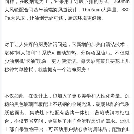
同样，在吸烟能力上，它采用了近吸下排的方式，260mm
大风轮配合阿基米德螺旋风道设计，16m³/min大风量、380
Pa大风压，让油烟无处可逃，厨房环境更健康。
对于让人头疼的厨房油污问题，它新增的加热自清洁技术，
堪称“懒人福利”！系统可自动加热、分解顽固油污。不仅减
少油烟机“卡油”现象，更方便清洁。每天炒完菜只要花上几
秒钟简单擦拭，就能拥有一个洁净厨房！
不仅如此，在设计上，也加入了更多美学和人性化考量。沉
稳的黑色玻璃面板配上不锈钢的金属光泽，硬朗炫酷的气质
跃然而出。集成灶下柜配有蒸烤一体机、蒸箱或消毒柜组
合，不仅节省空间，更满足了用户全流程烹饪的需求。烟机
上部自带置物平台，可帮助用户贴心收纳调味品；配置的L