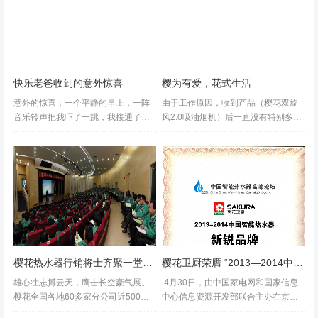
快乐老爸收到的意外惊喜
樱为有爱，花式生活
意外的惊喜：一个平静的早上，一阵
由于工作原因，收到产品（樱花双旋
音乐铃声把我吓了一跳，我接通了电
风2.0吸油烟机）后一直没有特别多的
话。 “您好！请问你是解先生吗？”一
时间在家里，所以亲自使用产品的机
个年轻的女士很有礼貌的问。 “是的。
会不多，也没有太多的素材，以至于
可是你是谁？”看着陌生的号码我
使用报告到现在才有空编写。 樱花这
说。...
个品牌已经是个久经...
樱花热水器行销将士齐聚一堂，欢送2011龙蟠2012
樱花卫厨荣膺 “2013—2014中国智能热水器新锐品牌”
雄心壮志搏云天，鹰击长空豪气展。
4月30日，由中国家电网和国家信息
樱花全国各地60多家分公司近500位
中心信息资源开发部联合主办在京召
行销精英们于3/9日在昆山齐聚一堂，
开的“中国智能热水器高峰论坛”现已圆