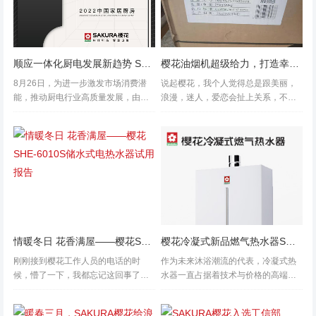
顺应一体化厨电发展新趋势 SAKURA樱花斩获三项大奖
樱花油烟机超级给力，打造幸福小家靠它了
8月26日，为进一步激发市场消费潜
说起樱花，我个人觉得总是跟美丽，
能，推动厨电行业高质量发展，由中
浪漫，迷人，爱恋会扯上关系，不
国家用电器协会、中国家电网、瑞丽
过，最近跟我扯上关系了。家里吸油
家居联合举办，2022中国厨房&电器
烟机已使用8年了，最近也是越来越不
“集成、 嵌入式、 一体化”趋势沙龙，
给力了，每次炒菜总是感觉很呛鼻
在哈尔滨举行。SAK...
子，本来在为是买新的还是请清洗师
傅而纠结，...
情暖冬日 花香满屋——樱花SHE-6010S储水式电热水器试用报告
樱花冷凝式新品燃气热水器SCH-12F92荣耀上市
刚刚接到樱花工作人员的电话的时
作为未来沐浴潮流的代表，冷凝式热
候，懵了一下，我都忘记这回事了。
水器一直占据着技术与价格的高端，
莫名其妙，也当了一回 “锦鲤”^_^ ^_
而为普通消费者所难以企及。随着樱
^ ^_^之前在“SAKURA樱花”公众号参
花12升冷凝式燃气热水器SCH-12F92