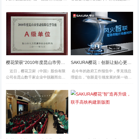
时间在家里，所以亲自使用产品的机
食材，按照大厨的“私房秘籍”精心烹
会不多，也没有太多的素材，以至于
饪，为什么口感还是和饭店相去甚远?
使用报告到现在才有空编写。 樱花这
其中的一部分原因在于火力的大小和
个品牌已经是个久经...
火候的掌握程度。对燃气灶品牌而
言...
樱花荣获“2010年度昆山市劳动信誉保障等级A级单位”称号
SAKURA樱花：创新让贴心更有生命力
近日，樱花卫厨（中国）股份有限
在今年的政府工作报告中，李克强总
公司在昆山数千家企业中脱颖而出，
理提出，“创新是引领发展的第一动
荣获“2010年度昆山市劳动信誉保障等
力，必须摆在国家发展全局的核心位
级A级单位”称号，这是我司继“昆山市
置。”而“科技创新”、“思维创新...
劳动关系和谐企业&rdqu...